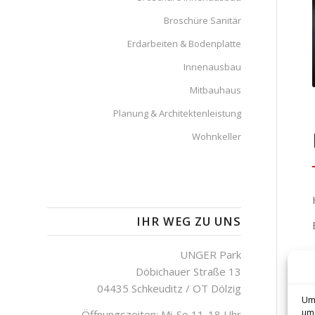
Broschüre Sanitär
Erdarbeiten & Bodenplatte
Innenausbau
Mitbauhaus
Planung & Architektenleistung
Wohnkeller
IHR WEG ZU UNS
UNGER Park
Döbichauer Straße 13
04435 Schkeuditz / OT Dölzig
Um 
um 
Öffnungszeiten: Mi-So 11-18 Uhr