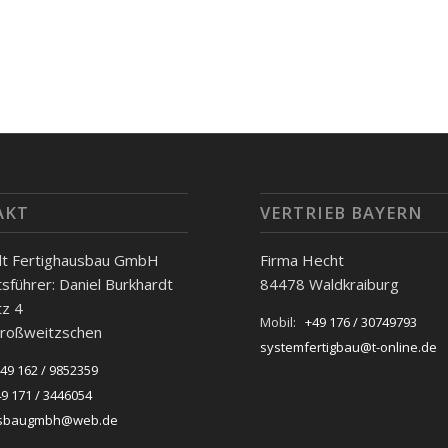
AKT
VERTRIEB BAYERN
dt Fertighausbau GmbH
Firma Hecht
sführer: Daniel Burkhardt
84478 Waldkraiburg
tz 4
Mobil:
+49 176 / 30749793
roßweitzschen
systemfertigbau@t-online.de
49 162 / 9852359
9 171 / 3446054
usbaugmbh@web.de