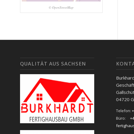
© OpenStreetMap
QUALITÄT AUS SACHSEN
KONT
Burkhar
Geschäft
Gallschü
04720 G
Telefon:
+
Büro:
+4
fertigha