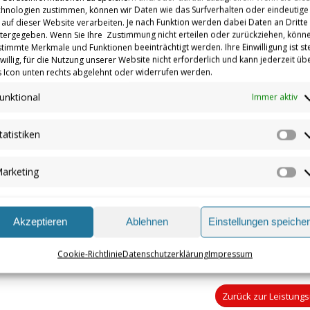
hnologien zustimmen, können wir Daten wie das Surfverhalten oder eindeutige
 auf dieser Website verarbeiten. Je nach Funktion werden dabei Daten an Dritte
tergegeben. Wenn Sie Ihre Zustimmung nicht erteilen oder zurückziehen, könn
HIER BLEIBEN KEINE FRAGEN O
timmte Merkmale und Funktionen beeinträchtigt werden. Ihre Einwilligung ist st
iwillig, für die Nutzung unserer Website nicht erforderlich und kann jederzeit üb
 Icon unten rechts abgelehnt oder widerrufen werden.
unktional
In unserem kostenfreien Beratungsgespräch klären wir alle notw
Immer aktiv
Sie ein Einzel-, Doppel-, Pultdach-Haus oder eine Stadtvilla? Wir h
tatistiken
Im Anschluss an Ihren Besuch zeichnen wir Ihr Haus nach Ihren V
Sta
Unter Berücksichtigung eventueller Änderungswünsche erstellen 
arketing
Ma
Bitte haben Sie Verständnis dafür, das wir keine Kataloge vorhal
Ihr Daniel Burkhardt
Akzeptieren
Ablehnen
Einstellungen speiche
Cookie-Richtlinie
Datenschutzerklärung
Impressum
Zurück zur Leistungs