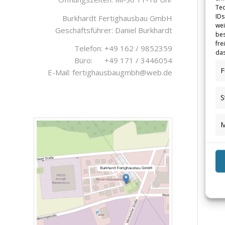
Tec
IDs
Burkhardt Fertighausbau GmbH
wei
Geschäftsführer: Daniel Burkhardt
bes
fre
Telefon:
+49 162 / 9852359
das
Büro:
+49 171 / 3446054
F
E-Mail:
fertighausbaugmbh@web.de
S
M