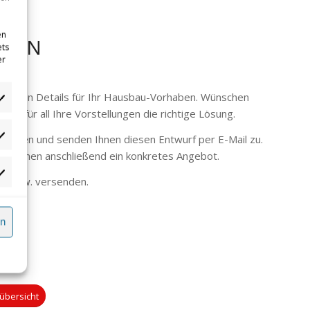
en
FFEN
ets
er
endigen Details für Ihr Hausbau-Vorhaben. Wünschen
aben für all Ihre Vorstellungen die richtige Lösung.
orgaben und senden Ihnen diesen Entwurf per E-Mail zu.
tistiken
wir Ihnen anschließend ein konkretes Angebot.
rketing
ten bzw. versenden.
rn
übersicht