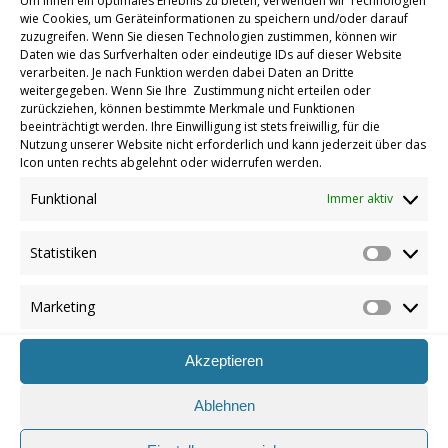
Um Ihnen ein optimales Erlebnis zu bieten, verwenden wir Technologien
wie Cookies, um Geräteinformationen zu speichern und/oder darauf
zuzugreifen. Wenn Sie diesen Technologien zustimmen, können wir
Daten wie das Surfverhalten oder eindeutige IDs auf dieser Website
verarbeiten. Je nach Funktion werden dabei Daten an Dritte
weitergegeben. Wenn Sie Ihre Zustimmung nicht erteilen oder
zurückziehen, können bestimmte Merkmale und Funktionen
beeinträchtigt werden. Ihre Einwilligung ist stets freiwillig, für die
Beginn der Hausstellung am 14.10.2024
Nutzung unserer Website nicht erforderlich und kann jederzeit über das
(Fotos werden nachgereicht)
Icon unten rechts abgelehnt oder widerrufen werden.
Funktional
Immer aktiv
Statistiken
Statistik
Marketing
Marketin
Akzeptieren
Ablehnen
Zurück zur Übersicht